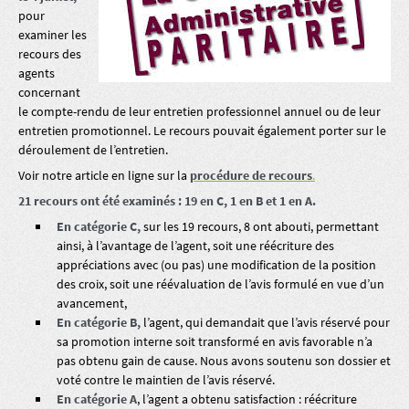
pour
examiner les
recours des
agents
concernant
le compte-rendu de leur entretien professionnel annuel ou de leur
entretien promotionnel. Le recours pouvait également porter sur le
déroulement de l’entretien.
Voir notre article en ligne sur la
procédure de recours
.
21 recours ont été examinés : 19 en C, 1 en B et 1 en A.
En catégorie C,
sur les 19 recours, 8 ont abouti, permettant
ainsi, à l’avantage de l’agent, soit une réécriture des
appréciations avec (ou pas) une modification de la position
des croix, soit une réévaluation de l’avis formulé en vue d’un
avancement,
En catégorie B,
l’agent, qui demandait que l’avis réservé pour
sa promotion interne soit transformé en avis favorable n’a
pas obtenu gain de cause. Nous avons soutenu son dossier et
voté contre le maintien de l’avis réservé.
En catégorie A
, l’agent a obtenu satisfaction : réécriture