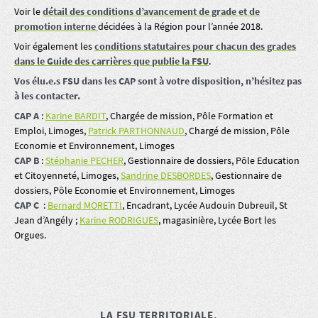
Voir le
détail des conditions d’avancement de grade et de
promotion interne
décidées à la Région pour l’année 2018.
Voir également les
conditions statutaires pour chacun des grades
dans le Guide des carrières que publie la FSU
.
Vos élu.e.s FSU dans les CAP sont à votre disposition, n’hésitez pas
à les contacter.
CAP A
:
Karine BARDIT
, Chargée de mission, Pôle Formation et
Emploi, Limoges,
Patrick PARTHONNAUD
, Chargé de mission, Pôle
Economie et Environnement, Limoges
CAP B
:
Stéphanie PECHER
, Gestionnaire de dossiers, Pôle Education
et Citoyenneté, Limoges,
Sandrine DESBORDES
, Gestionnaire de
dossiers, Pôle Economie et Environnement, Limoges
CAP C
:
Bernard MORETTI
, Encadrant, Lycée Audouin Dubreuil, St
Jean d’Angély ;
Karine RODRIGUES
, magasinière, Lycée Bort les
Orgues.
LA FSU TERRITORIALE,