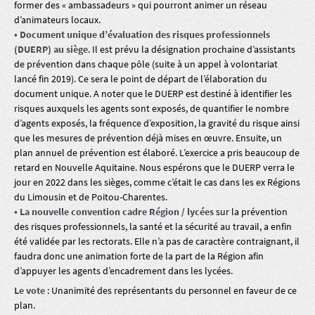
former des « ambassadeurs » qui pourront animer un réseau
d’animateurs locaux.
• Document unique d’évaluation des risques professionnels
(DUERP) au siège
. Il est prévu la désignation prochaine d’assistants
de prévention dans chaque pôle (suite à un appel à volontariat
lancé fin 2019). Ce sera le point de départ de l’élaboration du
document unique. A noter que le DUERP est destiné à identifier les
risques auxquels les agents sont exposés, de quantifier le nombre
d’agents exposés, la fréquence d’exposition, la gravité du risque ainsi
que les mesures de prévention déjà mises en œuvre. Ensuite, un
plan annuel de prévention est élaboré. L’exercice a pris beaucoup de
retard en Nouvelle Aquitaine. Nous espérons que le DUERP verra le
jour en 2022 dans les sièges, comme c’était le cas dans les ex Régions
du Limousin et de Poitou-Charentes.
• La nouvelle convention cadre Région / lycées
sur la prévention
des risques professionnels, la santé et la sécurité au travail, a enfin
été validée par les rectorats. Elle n’a pas de caractère contraignant, il
faudra donc une animation forte de la part de la Région afin
d’appuyer les agents d’encadrement dans les lycées.
Le vote
: Unanimité des représentants du personnel en faveur de ce
plan.