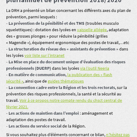
La DRH a présenté un bilan concernant les différents axes du plan de
prévention, parmi lesquels :
- La prévention de la pénibilité et des TMS
(troubles musculo
squelettiques) : dotation des lycées en
vaisselle allégée
, adaptation
des « grosses plonges » pour réduire la pénibilité (grilles
« Magendie »), équipement ergonomique des postes de travail,…etc
- La structuration du réseau des « assistants de prévention »
dans
les lycées
voir liste sur l’intranet
- La Mise en place du document unique d’évaluation des risques
professionnels (DUERP)
dans les lycées
via l’outil Neeria
- En matière de communication
,
la publication des « flash
sécurité »
, ainsi que de
guides thématiques
- La convention cadre entre la Région et les trois rectorats
, sur la
prévention des risques professionnels, la santé et la sécurité au
travail.
Voir à ce propos notre compte rendu du chsct central de
février 2021.
- Les actions de maintien dans l’emploi
: aménagement et
adaptation des postes de travail.
- Les actions du service social
de la Région.
Si vous souhaitez plus d’éléments concernant ce bilan,
n’hésitez pas