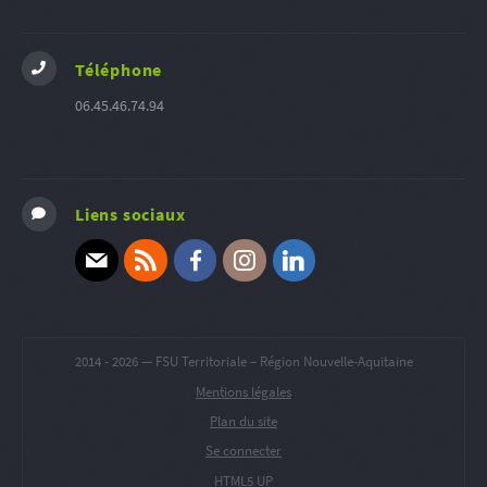
Téléphone
06.45.46.74.94
Liens sociaux
E-mail
RSS
Facebook
Instagram
Linkedin
2014 -
2026 — FSU Territoriale – Région Nouvelle-Aquitaine
Mentions légales
Plan du site
Se connecter
HTML5 UP