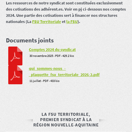
Les ressources de notre syndicat sont constituées exclusivement
des cotisations des adhérent.es. Voir en pj ci-dessous nos comptes
2024. Une partie des cotisations sert à financer nos structures
nationales (La
FSU Territoriale
et
la FSU
).
Documents joints
Comptes 2024 du syndicat
30 novembre 2025
-
PDF
-
429.2 kio
qui_sommes-nous_-
_plaquette_fsu_territoriale_2026-2.pdf
11 juillet
-
PDF
-
433 kio
LA FSU TERRITORIALE,
PREMIER SYNDICAT À LA
RÉGION NOUVELLE-AQUITAINE