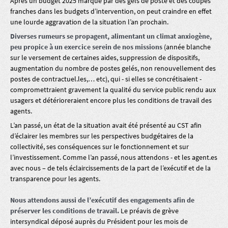
Après un budget 2025 marqué par des gels de poste et des coupes
franches dans les budgets d’intervention, on peut craindre en effet
une lourde aggravation de la situation l’an prochain.
Diverses rumeurs se propagent, alimentant un climat anxiogène,
peu propice à un exercice serein de nos missions
(année blanche
sur le versement de certaines aides, suppression de dispositifs,
augmentation du nombre de postes gelés, non renouvellement des
postes de contractuel.les,… etc), qui - si elles se concrétisaient -
compromettraient gravement la qualité du service public rendu aux
usagers et détérioreraient encore plus les conditions de travail des
agents.
L’an passé, un état de la situation avait été présenté au CST afin
d’éclairer les membres sur les perspectives budgétaires de la
collectivité, ses conséquences sur le fonctionnement et sur
l’investissement. Comme l’an passé, nous attendons - et les agent.es
avec nous – de tels éclaircissements de la part de l’exécutif et de la
transparence pour les agents.
Nous attendons aussi de l’exécutif des engagements afin de
préserver les conditions de travail.
Le préavis de grève
intersyndical déposé auprès du Président pour les mois de