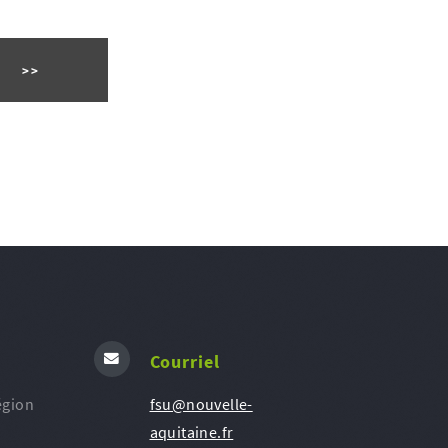
Courriel
égion
fsu@nouvelle-
aquitaine.fr