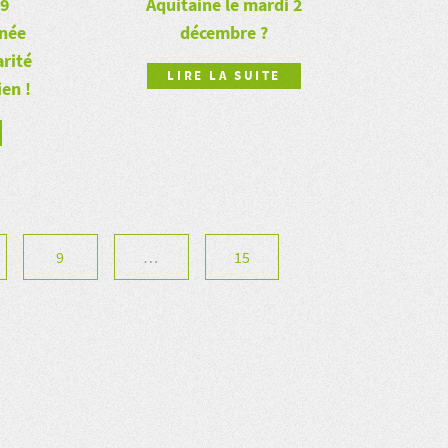
Aquitaine le mardi 2
29
décembre ?
rnée
arité
LIRE LA SUITE
ien !
9
…
15