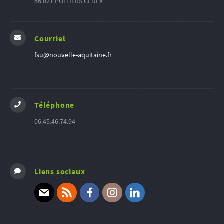
86 021 POITIERS CEDEX
Courriel
fsu@nouvelle-aquitaine.fr
Téléphone
06.45.46.74.94
Liens sociaux
E-mail
RSS
Facebook
Instagram
Linkedin