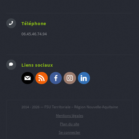
Téléphone
06.45.46.74.94
Liens sociaux
E-mail
RSS
Facebook
Instagram
Linkedin
2014 -
2026 — FSU Territoriale – Région Nouvelle-Aquitaine
Mentions légales
Plan du site
Se connecter